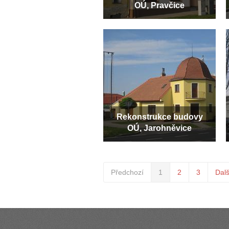
OÚ, Pravčice
Rekonstrukce budovy
OÚ, Jarohněvice
Předchozí
1
2
3
Dalš