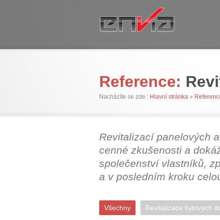
Reference:
Revi
Nacházíte se zde :
Hlavní stránka
»
Referenc
Revitalizací panelových 
cenné zkušenosti a dokáž
společenství vlastníků,
a v posledním kroku celou
Všechny
Revitalizace bytových 